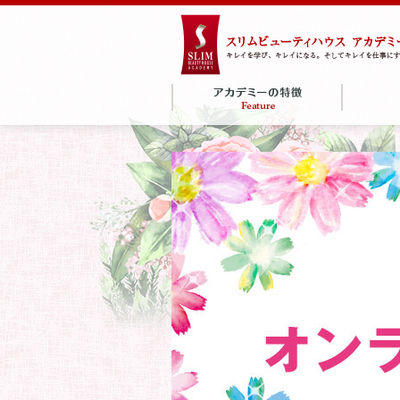
ボディ認
フェイシ
オリエン
スリムビューティハウスアカ
東洋美容について
資格について
エステティックについて
カスタマ
エステテ
通信教育
コース
シャンコ
ンコース
デミーの特徴