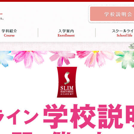
定エステティシャン
ャル認定エステティ
タルエステティシャ
イズ基礎科
ィシャン基礎科
コース
募集要項
保護者の方へ
スクールライフ
学生プロファイル
ース