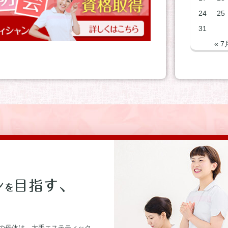
24
25
31
« 7
の母体は、大手エステティック